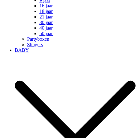
9 jaar
16 jaar
18 jaar
21 jaar
30 jaar
40 jaar
50 jaar
Partyboxen
Slingers
BABY