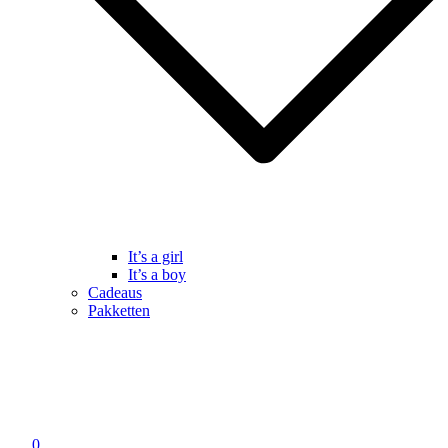
It’s a girl
It’s a boy
Cadeaus
Pakketten
0