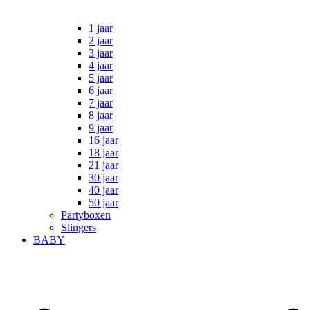
1 jaar
2 jaar
3 jaar
4 jaar
5 jaar
6 jaar
7 jaar
8 jaar
9 jaar
16 jaar
18 jaar
21 jaar
30 jaar
40 jaar
50 jaar
Partyboxen
Slingers
BABY