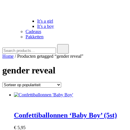
It’s a girl
It’s a boy
Cadeaus
Pakketten
Search
for:
Home
/ Producten getagged “gender reveal”
gender reveal
Confettiballonnen ‘Baby Boy’ (5st)
€
5,95